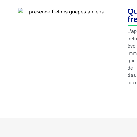
Qu
fr
L’ap
frel
évol
imme
que 
de l
des
occu