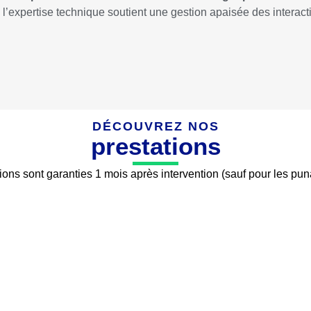
l’expertise technique soutient une gestion apaisée des interact
DÉCOUVREZ NOS
prestations
ions sont garanties 1 mois après intervention (sauf pour les punai
INSECTES
DÉSINFECT
à la désinsectisation nous
La désinfection permet d’an
s proposons d’éliminer
d’éliminer les virus et bact
nt et efficacement tous les
existent dans différe
tes qui envahissent votre
environnements.
ion (intérieur ou extérieur)