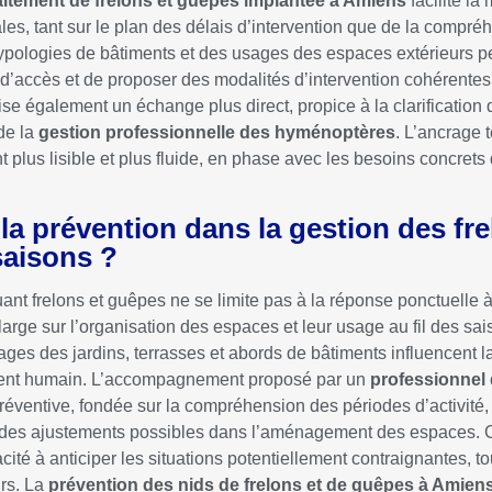
raitement de frelons et guêpes implantée à Amiens
facilite la
les, tant sur le plan des délais d’intervention que de la compré
 typologies de bâtiments et des usages des espaces extérieurs 
s d’accès et de proposer des modalités d’intervention cohérente
se également un échange plus direct, propice à la clarification d
de la
gestion professionnelle des hyménoptères
. L’ancrage t
plus lisible et plus fluide, en phase avec les besoins concrets 
a prévention dans la gestion des fre
saisons ?
ant frelons et guêpes ne se limite pas à la réponse ponctuelle à
 large sur l’organisation des espaces et leur usage au fil des sa
sages des jardins, terrasses et abords de bâtiments influencent 
ement humain. L’accompagnement proposé par un
professionnel 
éventive, fondée sur la compréhension des périodes d’activité, 
n et des ajustements possibles dans l’aménagement des espaces.
cité à anticiper les situations potentiellement contraignantes, 
urs. La
prévention des nids de frelons et de guêpes à Amien