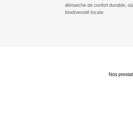
démarche de confort durable, où 
biodiversité locale.
Nos prestat
RATS / SOURIS
Notre service de dératisation vous
Grâce 
permet de venir à bout des rongeurs
vou
(rats, souris…) dans les meilleurs
rapideme
délais et avec des résultats
insec
permanents.
habitat