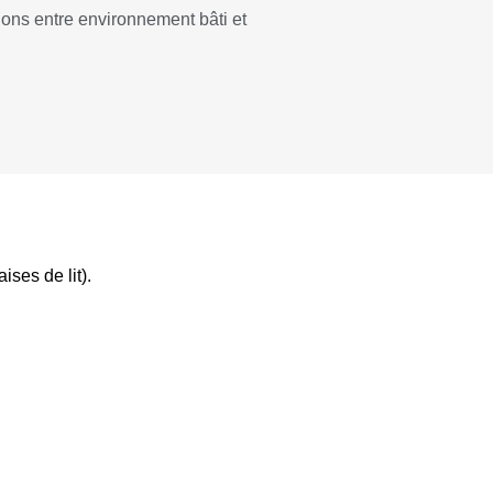
ions entre environnement bâti et
ses de lit).
ION
DÉPIGEONNAGE
éantir et
Le dépigeonnage permet d’éloigner
éries qui
les pigeons et l’ensemble des
nts
volatiles qui s’installent sur les toits,
les balcons, les corniches.