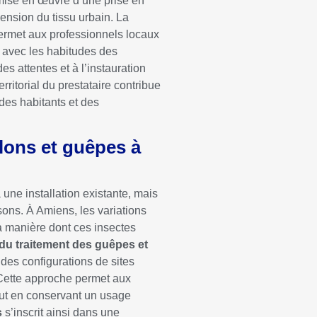
 mise en œuvre d’une prise en
hension du tissu urbain. La
permet aux professionnels locaux
s avec les habitudes des
es attentes et à l’instauration
erritorial du prestataire contribue
des habitants et des
lons et guêpes à
 une installation existante, mais
isons. À Amiens, les variations
la manière dont ces insectes
du traitement des guêpes et
des configurations de sites
 Cette approche permet aux
tout en conservant un usage
s
s’inscrit ainsi dans une