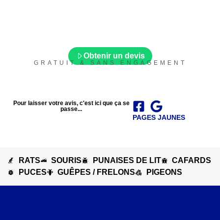
des
résultats
permanents.
Obtenir un devis
GRATUIT & SANS ENGAGEMENT
Pour laisser votre avis, c'est ici que ça se
passe...
PAGES JAUNES
RATS
SOURIS
PUNAISES DE LIT
CAFARDS
PUCES
GUÊPES / FRELONS
PIGEONS