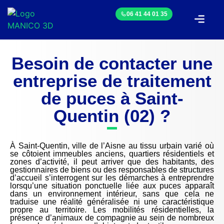
06 41 44 01 35
Demander un devis
Nos prestations
En savoir plus sur nous
Besoin de contacter une
entreprise de traitement
de puces à Saint-
Quentin (02) ?
À Saint-Quentin, ville de l’Aisne au tissu urbain varié où
se côtoient immeubles anciens, quartiers résidentiels et
zones d’activité, il peut arriver que des habitants, des
gestionnaires de biens ou des responsables de structures
d’accueil s’interrogent sur les démarches à entreprendre
lorsqu’une situation ponctuelle liée aux puces apparaît
dans un environnement intérieur, sans que cela ne
traduise une réalité généralisée ni une caractéristique
propre au territoire. Les mobilités résidentielles, la
présence d’animaux de compagnie au sein de nombreux